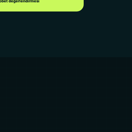
jobet değerlendirmesi