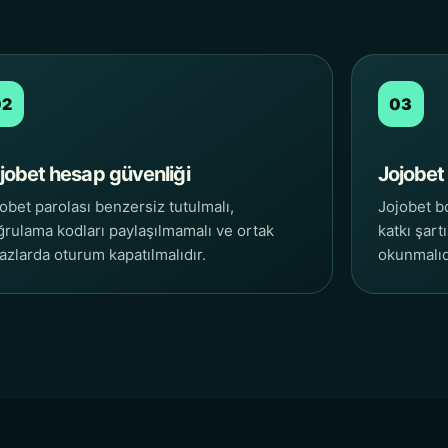
02
03
jobet hesap güvenliği
Jojobet
obet parolası benzersiz tutulmalı,
Jojobet b
rulama kodları paylaşılmamalı ve ortak
katkı şart
azlarda oturum kapatılmalıdır.
okunmalıd