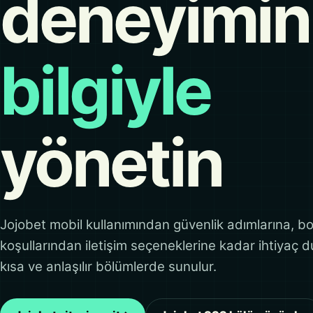
deneyimin
bilgiyle
yönetin
Jojobet mobil kullanımından güvenlik adımlarına, b
koşullarından iletişim seçeneklerine kadar ihtiyaç d
kısa ve anlaşılır bölümlerde sunulur.