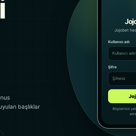
i
Joj
Jojobet he
Kullanıcı adı
Şifre
Joj
onus
uyulan başlıklar
Bilgilerinizi y
adre