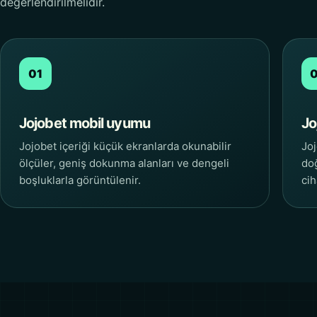
değerlendirilmelidir.
01
Jojobet mobil uyumu
Jo
Jojobet içeriği küçük ekranlarda okunabilir
Joj
ölçüler, geniş dokunma alanları ve dengeli
doğ
boşluklarla görüntülenir.
cih