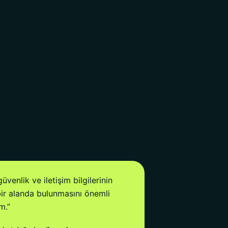
üvenlik ve iletişim bilgilerinin
ir alanda bulunmasını önemli
m.”