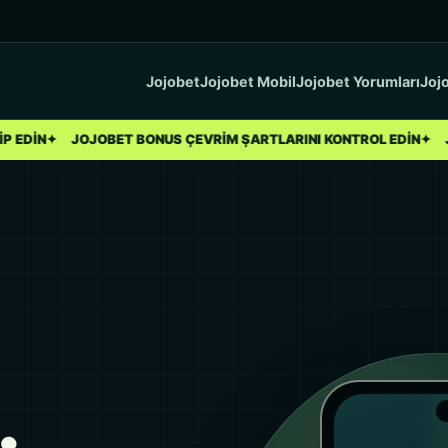
Jojobet
Jojobet Mobil
Jojobet Yorumları
Joj
JOJOBET BONUS ÇEVRIM ŞARTLARINI KONTROL EDIN
JOJOBET