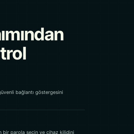
nımından
trol
güvenli bağlantı göstergesini
bir parola seçin ve cihaz kilidini