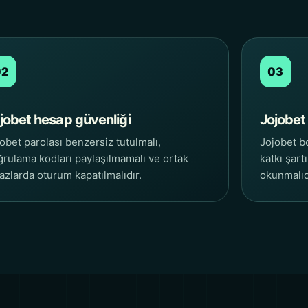
02
03
jobet hesap güvenliği
Jojobet
obet parolası benzersiz tutulmalı,
Jojobet b
rulama kodları paylaşılmamalı ve ortak
katkı şart
azlarda oturum kapatılmalıdır.
okunmalıd