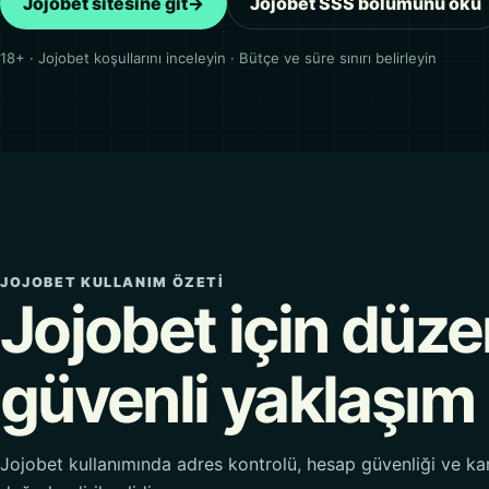
Jojobet sitesine git
→
Jojobet SSS bölümünü oku
18+ · Jojobet koşullarını inceleyin · Bütçe ve süre sınırı belirleyin
JOJOBET KULLANIM ÖZETI
Jojobet için düze
güvenli yaklaşım
Jojobet kullanımında adres kontrolü, hesap güvenliği ve kam