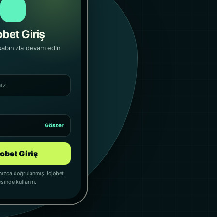
obet Giriş
sabınızla devam edin
Göster
obet Giriş
alnızca doğrulanmış Jojobet
sinde kullanın.