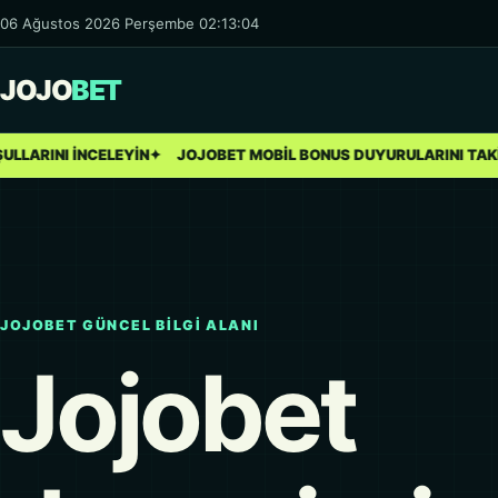
06 Ağustos 2026 Perşembe 02:13:05
JOJO
BET
I INCELEYIN
JOJOBET MOBIL BONUS DUYURULARINI TAKIP EDIN
JOJOBET GÜNCEL BILGI ALANI
Jojobet