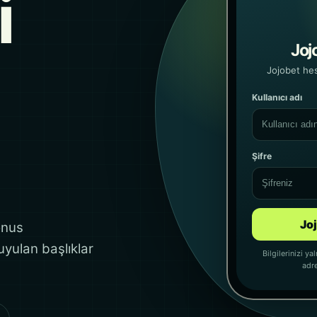
i
Joj
Jojobet he
Kullanıcı adı
Şifre
Joj
onus
uyulan başlıklar
Bilgilerinizi y
adre