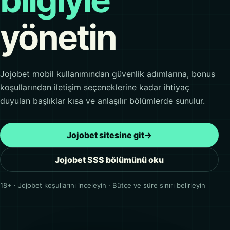
yönetin
Jojobet mobil kullanımından güvenlik adımlarına, bonus
koşullarından iletişim seçeneklerine kadar ihtiyaç
duyulan başlıklar kısa ve anlaşılır bölümlerde sunulur.
Jojobet sitesine git
→
Jojobet SSS bölümünü oku
18+ · Jojobet koşullarını inceleyin · Bütçe ve süre sınırı belirleyin