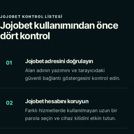
JOJOBET KONTROL LISTESI
Jojobet kullanımından önce
dört kontrol
Jojobet adresini doğrulayın
01
Alan adının yazımını ve tarayıcıdaki
güvenli bağlantı göstergesini kontrol edin.
Jojobet hesabını koruyun
02
Farklı hizmetlerde kullanılmayan uzun bir
parola seçin ve cihaz kilidini etkin tutun.