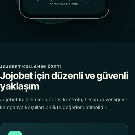
adresinde kullanın.
JOJOBET KULLANIM ÖZETI
Jojobet için düzenli ve güvenli
yaklaşım
Jojobet kullanımında adres kontrolü, hesap güvenliği ve
kampanya koşulları birlikte değerlendirilmelidir.