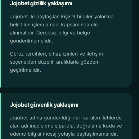
Jojobet gizlilik yaklaşımı
Jojobet ile paylaşılan kişisel bilgiler yalnızca
belirtilen işlem amacı kapsamında ele
alınmalıdır. Gereksiz bilgi ve belge
gönderilmemelidir.
Çerez tercihleri, cihaz izinleri ve iletişim
seçenekleri düzenli aralıklarla gözden
geçirilmelidir.
Jojobet güvenlik yaklaşımı
Jojobet adına gönderildiği ileri sürülen iletilerde
alan adı incelenmeli; parola, doğrulama kodu ve
ödeme bilgisi mesaj yoluyla paylaşılmamalıdır.