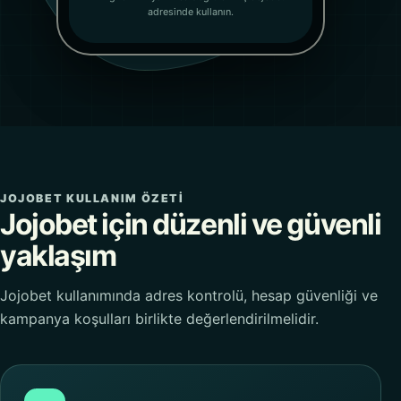
adresinde kullanın.
JOJOBET KULLANIM ÖZETI
Jojobet için düzenli ve güvenli
yaklaşım
Jojobet kullanımında adres kontrolü, hesap güvenliği ve
kampanya koşulları birlikte değerlendirilmelidir.