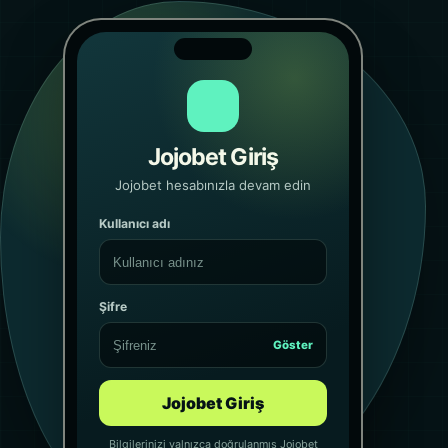
Jojobet Giriş
Jojobet hesabınızla devam edin
Kullanıcı adı
Şifre
Göster
Jojobet Giriş
Bilgilerinizi yalnızca doğrulanmış Jojobet