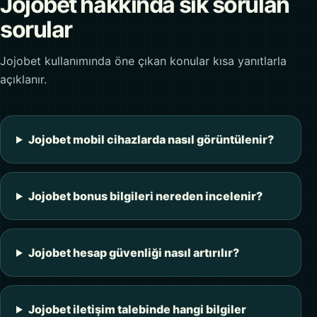
Jojobet hakkında sık sorulan
sorular
Jojobet kullanımında öne çıkan konular kısa yanıtlarla
açıklanır.
Jojobet mobil cihazlarda nasıl görüntülenir?
Jojobet bonus bilgileri nereden incelenir?
Jojobet hesap güvenliği nasıl artırılır?
Jojobet iletişim talebinde hangi bilgiler