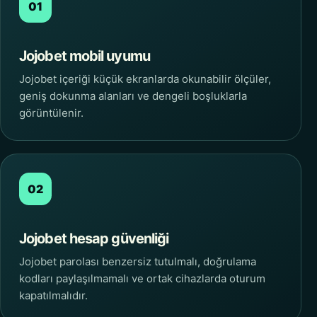
01
Jojobet mobil uyumu
Jojobet içeriği küçük ekranlarda okunabilir ölçüler,
geniş dokunma alanları ve dengeli boşluklarla
görüntülenir.
02
Jojobet hesap güvenliği
Jojobet parolası benzersiz tutulmalı, doğrulama
kodları paylaşılmamalı ve ortak cihazlarda oturum
kapatılmalıdır.