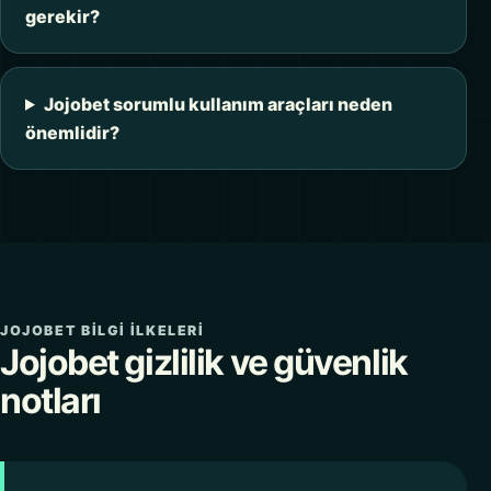
gerekir?
Jojobet sorumlu kullanım araçları neden
önemlidir?
JOJOBET BILGI ILKELERI
Jojobet gizlilik ve güvenlik
notları