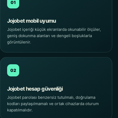
01
Jojobet mobil uyumu
Jojobet içeriği küçük ekranlarda okunabilir ölçüler,
geniş dokunma alanları ve dengeli boşluklarla
görüntülenir.
02
Jojobet hesap güvenliği
Jojobet parolası benzersiz tutulmalı, doğrulama
kodları paylaşılmamalı ve ortak cihazlarda oturum
kapatılmalıdır.