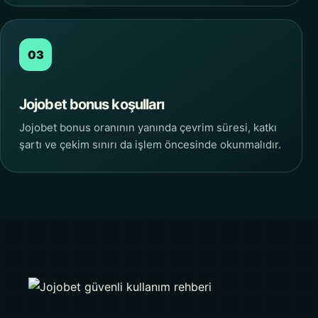
03
Jojobet bonus koşulları
Jojobet bonus oranının yanında çevrim süresi, katkı
şartı ve çekim sınırı da işlem öncesinde okunmalıdır.