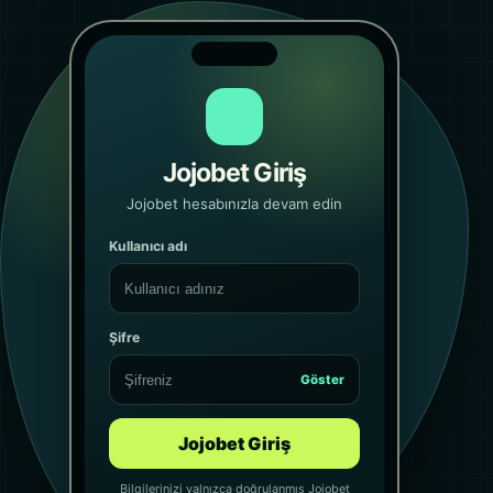
Jojobet Giriş
Jojobet hesabınızla devam edin
Kullanıcı adı
Şifre
Göster
Jojobet Giriş
Bilgilerinizi yalnızca doğrulanmış Jojobet