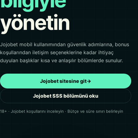
yönetin
Jojobet mobil kullanımından güvenlik adımlarına, bonus
koşullarından iletişim seçeneklerine kadar ihtiyaç
duyulan başlıklar kısa ve anlaşılır bölümlerde sunulur.
Jojobet sitesine git
→
Jojobet SSS bölümünü oku
18+ · Jojobet koşullarını inceleyin · Bütçe ve süre sınırı belirleyin