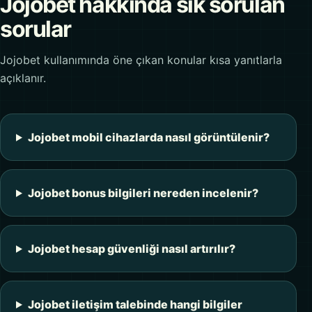
Jojobet hakkında sık sorulan
sorular
Jojobet kullanımında öne çıkan konular kısa yanıtlarla
açıklanır.
Jojobet mobil cihazlarda nasıl görüntülenir?
Jojobet bonus bilgileri nereden incelenir?
Jojobet hesap güvenliği nasıl artırılır?
Jojobet iletişim talebinde hangi bilgiler