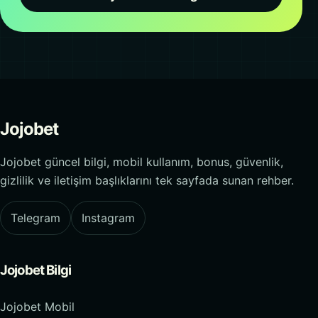
Jojobet
Jojobet güncel bilgi, mobil kullanım, bonus, güvenlik,
gizlilik ve iletişim başlıklarını tek sayfada sunan rehber.
Telegram
Instagram
Jojobet Bilgi
Jojobet Mobil