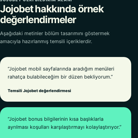
Jojobet hakkında örnek
değerlendirmeler
Aşağıdaki metinler bölüm tasarımını göstermek
amacıyla hazırlanmış temsili içeriklerdir.
“Jojobet mobil sayfalarında aradığım menüleri
rahatça bulabileceğim bir düzen bekliyorum.”
Temsili Jojobet değerlendirmesi
“Jojobet bonus bilgilerinin kısa başlıklarla
ayrılması koşulları karşılaştırmayı kolaylaştırıyor.”