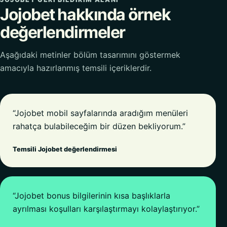
Jojobet hakkında örnek
değerlendirmeler
Aşağıdaki metinler bölüm tasarımını göstermek
amacıyla hazırlanmış temsili içeriklerdir.
“Jojobet mobil sayfalarında aradığım menüleri
rahatça bulabileceğim bir düzen bekliyorum.”
Temsili Jojobet değerlendirmesi
“Jojobet bonus bilgilerinin kısa başlıklarla
ayrılması koşulları karşılaştırmayı kolaylaştırıyor.”