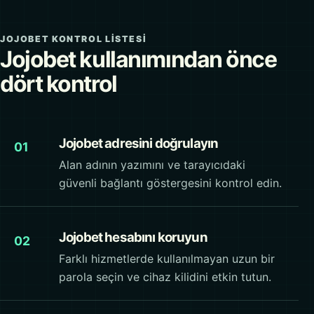
JOJOBET KONTROL LISTESI
Jojobet kullanımından önce
dört kontrol
Jojobet adresini doğrulayın
01
Alan adının yazımını ve tarayıcıdaki
güvenli bağlantı göstergesini kontrol edin.
Jojobet hesabını koruyun
02
Farklı hizmetlerde kullanılmayan uzun bir
parola seçin ve cihaz kilidini etkin tutun.