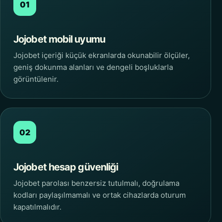
01
Jojobet mobil uyumu
Jojobet içeriği küçük ekranlarda okunabilir ölçüler,
geniş dokunma alanları ve dengeli boşluklarla
görüntülenir.
02
Jojobet hesap güvenliği
Jojobet parolası benzersiz tutulmalı, doğrulama
kodları paylaşılmamalı ve ortak cihazlarda oturum
kapatılmalıdır.