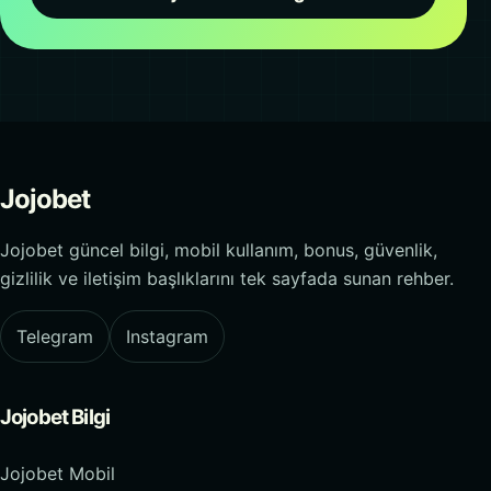
Jojobet
Jojobet güncel bilgi, mobil kullanım, bonus, güvenlik,
gizlilik ve iletişim başlıklarını tek sayfada sunan rehber.
Telegram
Instagram
Jojobet Bilgi
Jojobet Mobil