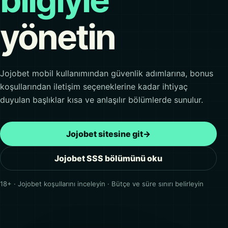
yönetin
Jojobet mobil kullanımından güvenlik adımlarına, bonus
koşullarından iletişim seçeneklerine kadar ihtiyaç
duyulan başlıklar kısa ve anlaşılır bölümlerde sunulur.
Jojobet sitesine git
→
Jojobet SSS bölümünü oku
18+ · Jojobet koşullarını inceleyin · Bütçe ve süre sınırı belirleyin