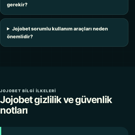
gerekir?
Jojobet sorumlu kullanım araçları neden
önemlidir?
JOJOBET BILGI ILKELERI
Jojobet gizlilik ve güvenlik
notları