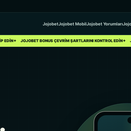
Jojobet
Jojobet Mobil
Jojobet Yorumları
Joj
JOJOBET BONUS ÇEVRIM ŞARTLARINI KONTROL EDIN
JOJOBET