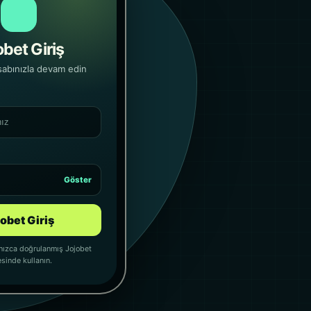
obet Giriş
sabınızla devam edin
Göster
obet Giriş
alnızca doğrulanmış Jojobet
sinde kullanın.