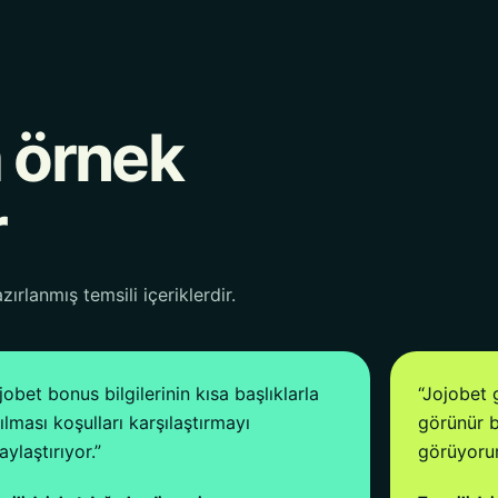
 örnek
r
rlanmış temsili içeriklerdir.
jobet bonus bilgilerinin kısa başlıklarla
“Jojobet g
ılması koşulları karşılaştırmayı
görünür b
aylaştırıyor.”
görüyoru