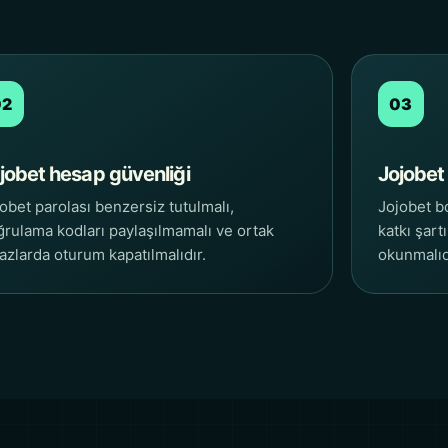
02
03
jobet hesap güvenliği
Jojobet
obet parolası benzersiz tutulmalı,
Jojobet b
rulama kodları paylaşılmamalı ve ortak
katkı şart
azlarda oturum kapatılmalıdır.
okunmalıd