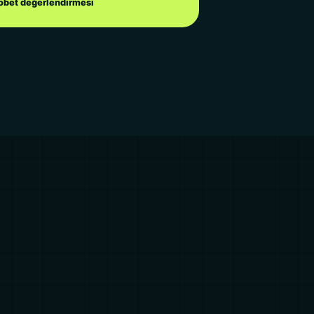
jobet değerlendirmesi