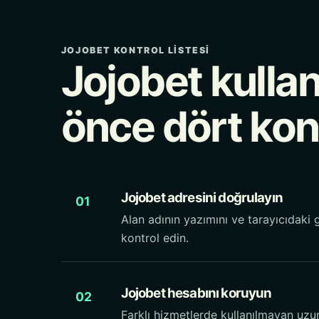
JOJOBET KONTROL LISTESI
Jojobet kulla
önce dört kon
Jojobet adresini doğrulayın
01
Alan adının yazımını ve tarayıcıdaki 
kontrol edin.
Jojobet hesabını koruyun
02
Farklı hizmetlerde kullanılmayan uzun 