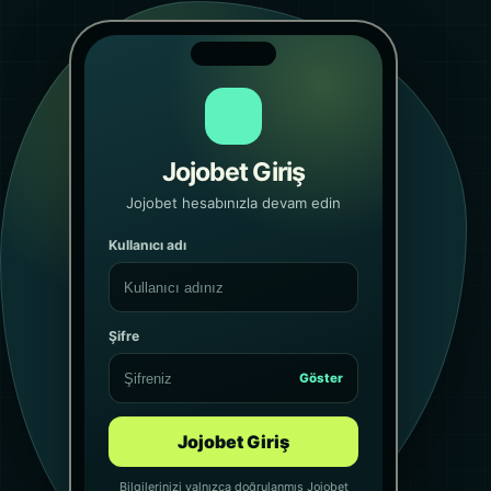
Jojobet Giriş
Jojobet hesabınızla devam edin
Kullanıcı adı
Şifre
Göster
Jojobet Giriş
Bilgilerinizi yalnızca doğrulanmış Jojobet