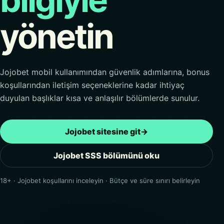
yönetin
Jojobet mobil kullanımından güvenlik adımlarına, bonus
koşullarından iletişim seçeneklerine kadar ihtiyaç
duyulan başlıklar kısa ve anlaşılır bölümlerde sunulur.
Jojobet sitesine git
→
Jojobet SSS bölümünü oku
18+ · Jojobet koşullarını inceleyin · Bütçe ve süre sınırı belirleyin