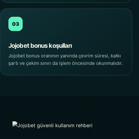
03
Jojobet bonus koşulları
Jojobet bonus oranının yanında çevrim süresi, katkı
şartı ve çekim sınırı da işlem öncesinde okunmalıdır.