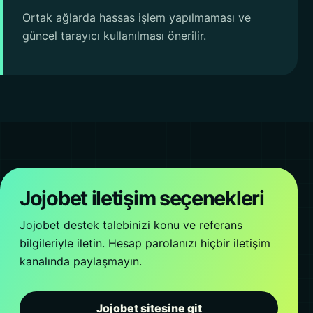
Ortak ağlarda hassas işlem yapılmaması ve
güncel tarayıcı kullanılması önerilir.
Jojobet iletişim seçenekleri
Jojobet destek talebinizi konu ve referans
bilgileriyle iletin. Hesap parolanızı hiçbir iletişim
kanalında paylaşmayın.
Jojobet sitesine git