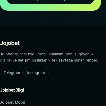
Jojobet
Jojobet güncel bilgi, mobil kullanım, bonus, güvenlik,
gizlilik ve iletişim başlıklarını tek sayfada sunan rehber.
Telegram
Instagram
Jojobet Bilgi
Jojobet Mobil