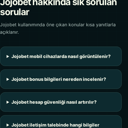
Jojobet hakkında sık sorulan
sorular
Jojobet kullanımında öne çıkan konular kısa yanıtlarla
açıklanır.
Jojobet mobil cihazlarda nasıl görüntülenir?
Jojobet bonus bilgileri nereden incelenir?
Jojobet hesap güvenliği nasıl artırılır?
Jojobet iletişim talebinde hangi bilgiler