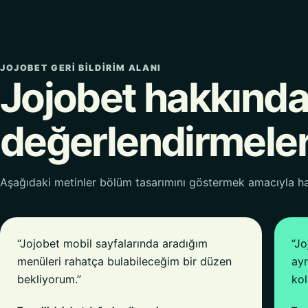
JOJOBET GERI BILDIRIM ALANI
Jojobet hakkında
değerlendirmele
Aşağıdaki metinler bölüm tasarımını göstermek amacıyla hazı
“Jojobet mobil sayfalarında aradığım
“Jo
menüleri rahatça bulabileceğim bir düzen
ayr
bekliyorum.”
kol