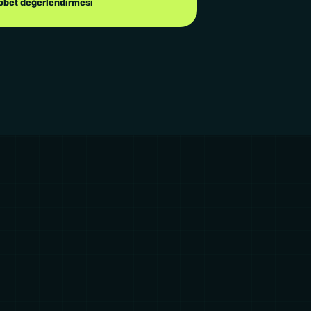
jobet değerlendirmesi