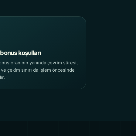
 bonus koşulları
onus oranının yanında çevrim süresi,
ı ve çekim sınırı da işlem öncesinde
ır.