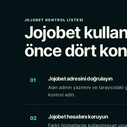
JOJOBET KONTROL LISTESI
Jojobet kulla
önce dört kon
Jojobet adresini doğrulayın
01
Alan adının yazımını ve tarayıcıdaki 
kontrol edin.
Jojobet hesabını koruyun
02
Farklı hizmetlerde kullanılmayan uzun 