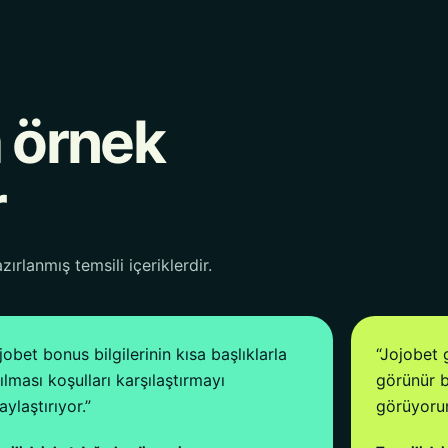
 örnek
r
rlanmış temsili içeriklerdir.
jobet bonus bilgilerinin kısa başlıklarla
“Jojobet g
ılması koşulları karşılaştırmayı
görünür b
aylaştırıyor.”
görüyoru