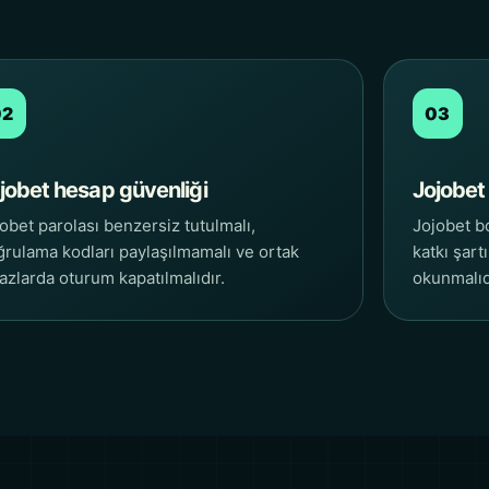
02
03
jobet hesap güvenliği
Jojobet
obet parolası benzersiz tutulmalı,
Jojobet b
rulama kodları paylaşılmamalı ve ortak
katkı şart
azlarda oturum kapatılmalıdır.
okunmalıd