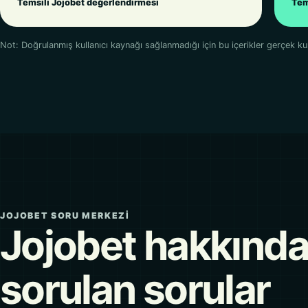
Temsili Jojobet değerlendirmesi
Tem
Not: Doğrulanmış kullanıcı kaynağı sağlanmadığı için bu içerikler gerçek ku
JOJOBET SORU MERKEZI
Jojobet hakkında
sorulan sorular