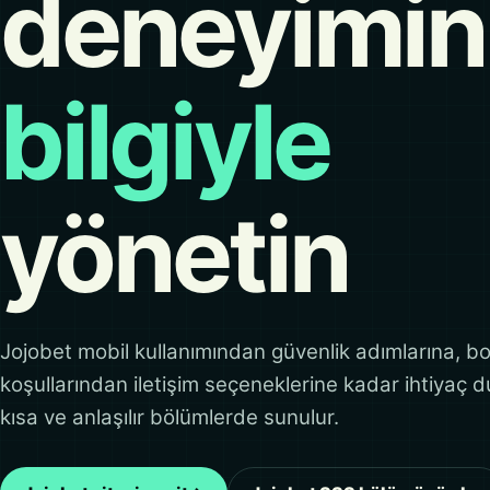
deneyimin
bilgiyle
yönetin
Jojobet mobil kullanımından güvenlik adımlarına, b
koşullarından iletişim seçeneklerine kadar ihtiyaç d
kısa ve anlaşılır bölümlerde sunulur.