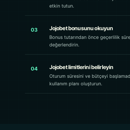
etkin tutun.
Jojobet bonusunu okuyun
03
Bonus tutarından önce geçerlilik süresi
değerlendirin.
Jojobet limitlerini belirleyin
04
Oturum süresini ve bütçeyi başlamad
kullanım planı oluşturun.