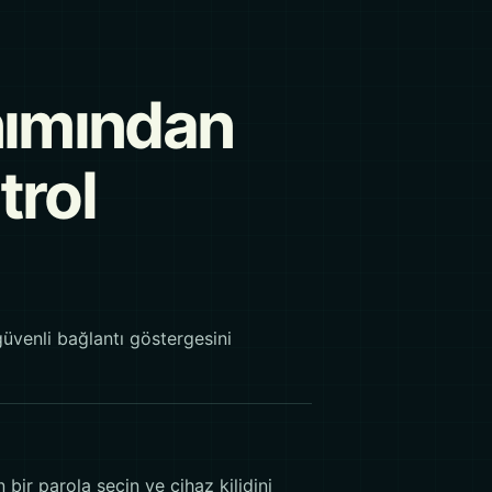
nımından
trol
güvenli bağlantı göstergesini
bir parola seçin ve cihaz kilidini