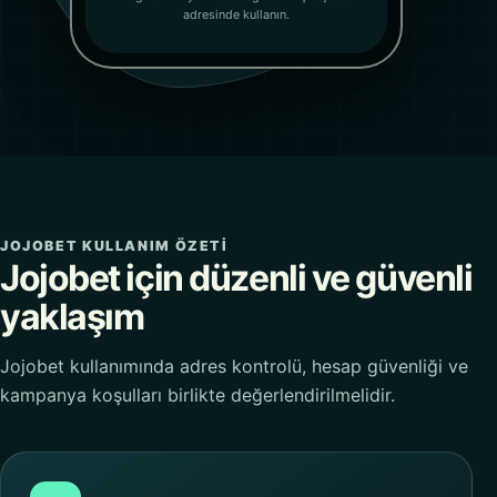
adresinde kullanın.
JOJOBET KULLANIM ÖZETI
Jojobet için düzenli ve güvenli
yaklaşım
Jojobet kullanımında adres kontrolü, hesap güvenliği ve
kampanya koşulları birlikte değerlendirilmelidir.