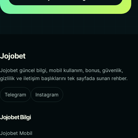
Jojobet
Jojobet güncel bilgi, mobil kullanım, bonus, güvenlik,
gizlilik ve iletişim başlıklarını tek sayfada sunan rehber.
Telegram
Instagram
Jojobet Bilgi
Jojobet Mobil