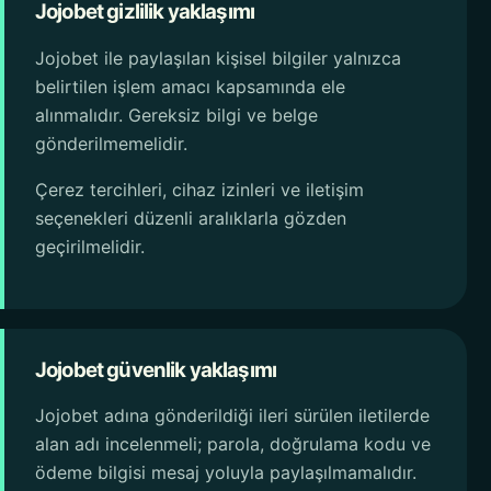
Jojobet gizlilik yaklaşımı
Jojobet ile paylaşılan kişisel bilgiler yalnızca
belirtilen işlem amacı kapsamında ele
alınmalıdır. Gereksiz bilgi ve belge
gönderilmemelidir.
Çerez tercihleri, cihaz izinleri ve iletişim
seçenekleri düzenli aralıklarla gözden
geçirilmelidir.
Jojobet güvenlik yaklaşımı
Jojobet adına gönderildiği ileri sürülen iletilerde
alan adı incelenmeli; parola, doğrulama kodu ve
ödeme bilgisi mesaj yoluyla paylaşılmamalıdır.