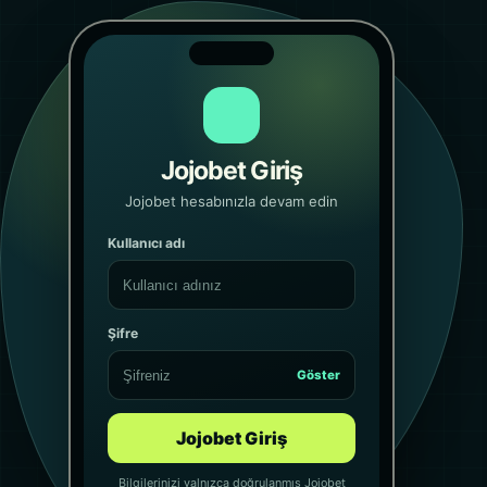
Jojobet Giriş
Jojobet hesabınızla devam edin
Kullanıcı adı
Şifre
Göster
Jojobet Giriş
Bilgilerinizi yalnızca doğrulanmış Jojobet