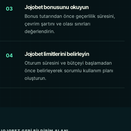
Jojobet bonusunu okuyun
03
Bonus tutarından önce geçerlilik süresini,
çevrim şartını ve olası sınırları
değerlendirin.
Jojobet limitlerini belirleyin
04
Oturum süresini ve bütçeyi başlamadan
önce belirleyerek sorumlu kullanım planı
oluşturun.
JOJOBET GERI BILDIRIM ALANI