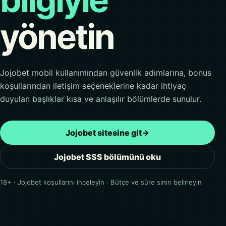
yönetin
Jojobet mobil kullanımından güvenlik adımlarına, bonus
koşullarından iletişim seçeneklerine kadar ihtiyaç
duyulan başlıklar kısa ve anlaşılır bölümlerde sunulur.
Jojobet sitesine git
→
Jojobet SSS bölümünü oku
18+ · Jojobet koşullarını inceleyin · Bütçe ve süre sınırı belirleyin