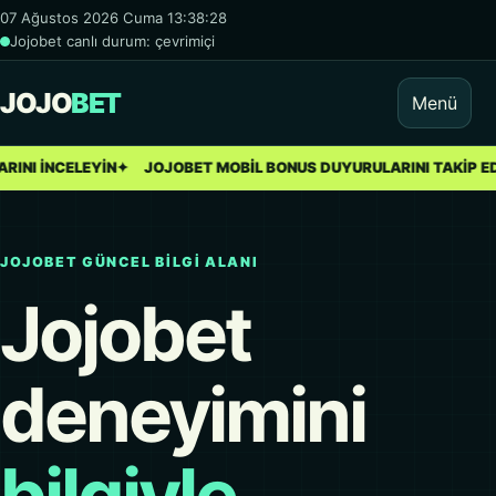
07 Ağustos 2026 Cuma 13:38:28
Jojobet canlı durum: çevrimiçi
JOJO
BET
Menü
 INCELEYIN
JOJOBET MOBIL BONUS DUYURULARINI TAKIP EDIN
JOJOBET GÜNCEL BILGI ALANI
Jojobet
deneyimini
bilgiyle