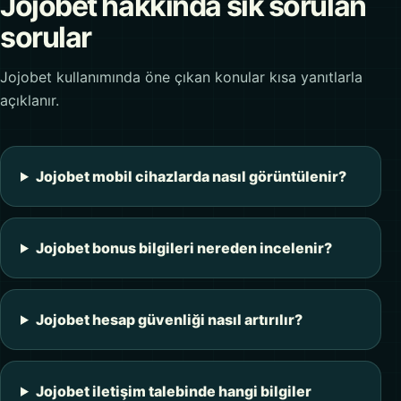
Jojobet hakkında sık sorulan
sorular
Jojobet kullanımında öne çıkan konular kısa yanıtlarla
açıklanır.
Jojobet mobil cihazlarda nasıl görüntülenir?
Jojobet bonus bilgileri nereden incelenir?
Jojobet hesap güvenliği nasıl artırılır?
Jojobet iletişim talebinde hangi bilgiler