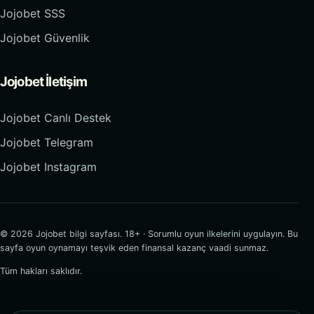
Jojobet SSS
Jojobet Güvenlik
Jojobet İletişim
Jojobet Canlı Destek
Jojobet Telegram
Jojobet Instagram
© 2026 Jojobet bilgi sayfası. 18+ · Sorumlu oyun ilkelerini uygulayın. Bu
sayfa oyun oynamayı teşvik eden finansal kazanç vaadi sunmaz.
Tüm hakları saklıdır.