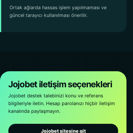
Ortak ağlarda hassas işlem yapılmaması ve
güncel tarayıcı kullanılması önerilir.
Jojobet iletişim seçenekleri
Jojobet destek talebinizi konu ve referans
bilgileriyle iletin. Hesap parolanızı hiçbir iletişim
kanalında paylaşmayın.
Jojobet sitesine git