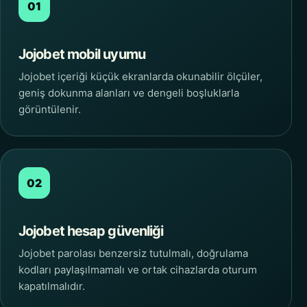
01
Jojobet mobil uyumu
Jojobet içeriği küçük ekranlarda okunabilir ölçüler,
geniş dokunma alanları ve dengeli boşluklarla
görüntülenir.
02
Jojobet hesap güvenliği
Jojobet parolası benzersiz tutulmalı, doğrulama
kodları paylaşılmamalı ve ortak cihazlarda oturum
kapatılmalıdır.