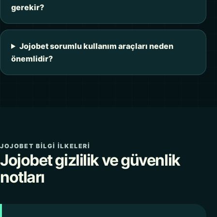
gerekir?
Jojobet sorumlu kullanım araçları neden
önemlidir?
JOJOBET BILGI ILKELERI
Jojobet gizlilik ve güvenlik
notları