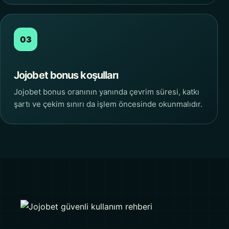
03
Jojobet bonus koşulları
Jojobet bonus oranının yanında çevrim süresi, katkı
şartı ve çekim sınırı da işlem öncesinde okunmalıdır.