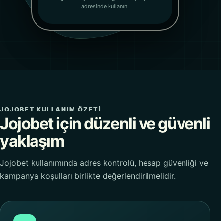
adresinde kullanın.
JOJOBET KULLANIM ÖZETI
Jojobet için düzenli ve güvenli
yaklaşım
Jojobet kullanımında adres kontrolü, hesap güvenliği ve
kampanya koşulları birlikte değerlendirilmelidir.