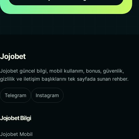
Jojobet
Jojobet güncel bilgi, mobil kullanım, bonus, güvenlik,
gizlilik ve iletişim başlıklarını tek sayfada sunan rehber.
Telegram
Instagram
Jojobet Bilgi
Jojobet Mobil