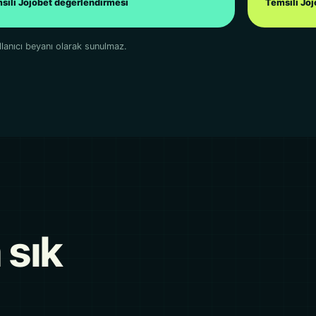
sili Jojobet değerlendirmesi
Temsili Jo
llanıcı beyanı olarak sunulmaz.
 sık