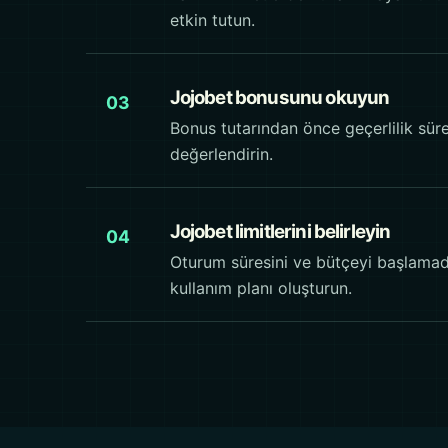
etkin tutun.
Jojobet bonusunu okuyun
03
Bonus tutarından önce geçerlilik süresi
değerlendirin.
Jojobet limitlerini belirleyin
04
Oturum süresini ve bütçeyi başlamad
kullanım planı oluşturun.