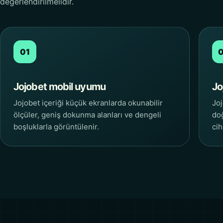
değerlendirilmelidir.
01
Jojobet mobil uyumu
Jo
Jojobet içeriği küçük ekranlarda okunabilir
Joj
ölçüler, geniş dokunma alanları ve dengeli
doğ
boşluklarla görüntülenir.
cih