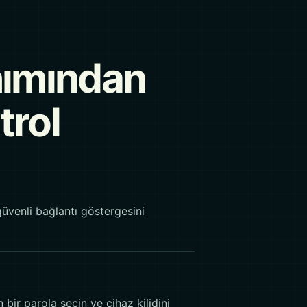
nımından
trol
güvenli bağlantı göstergesini
bir parola seçin ve cihaz kilidini