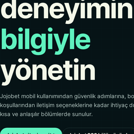
deneyimin
bilgiyle
yönetin
Jojobet mobil kullanımından güvenlik adımlarına, b
koşullarından iletişim seçeneklerine kadar ihtiyaç d
kısa ve anlaşılır bölümlerde sunulur.