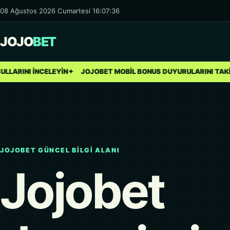
08 Ağustos 2026 Cumartesi 16:07:37
JOJO
BET
I INCELEYIN
JOJOBET MOBIL BONUS DUYURULARINI TAKIP EDIN
JOJOBET GÜNCEL BILGI ALANI
Jojobet