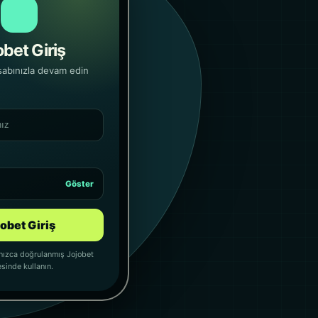
obet Giriş
sabınızla devam edin
Göster
obet Giriş
alnızca doğrulanmış Jojobet
sinde kullanın.