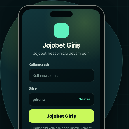
Jojobet Giriş
Jojobet hesabınızla devam edin
Kullanıcı adı
Şifre
Göster
Jojobet Giriş
Bilgilerinizi yalnızca doğrulanmış Jojobet