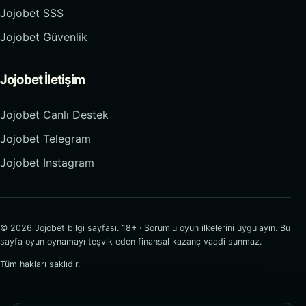
Jojobet SSS
Jojobet Güvenlik
Jojobet İletişim
Jojobet Canlı Destek
Jojobet Telegram
Jojobet Instagram
© 2026 Jojobet bilgi sayfası. 18+ · Sorumlu oyun ilkelerini uygulayın. Bu
sayfa oyun oynamayı teşvik eden finansal kazanç vaadi sunmaz.
Tüm hakları saklıdır.