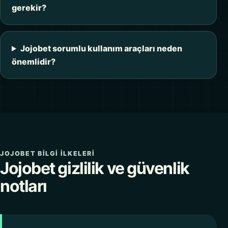
gerekir?
Jojobet sorumlu kullanım araçları neden
önemlidir?
JOJOBET BILGI ILKELERI
Jojobet gizlilik ve güvenlik
notları