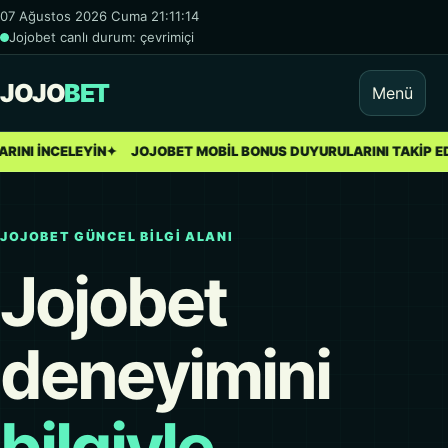
07 Ağustos 2026 Cuma 21:11:14
Jojobet canlı durum: çevrimiçi
JOJO
BET
Menü
I INCELEYIN
JOJOBET MOBIL BONUS DUYURULARINI TAKIP EDIN
JOJOBET GÜNCEL BILGI ALANI
Jojobet
deneyimini
bilgiyle