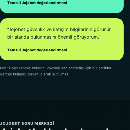
Temsili Jojobet değerlendirmesi
“Jojobet güvenlik ve iletişim bilgilerinin görünür
bir alanda bulunmasını önemli görüyorum.”
Temsili Jojobet değerlendirmesi
Not: Doğrulanmış kullanıcı kaynağı sağlanmadığı için bu içerikler
gerçek kullanıcı beyanı olarak sunulmaz.
JOJOBET SORU MERKEZI