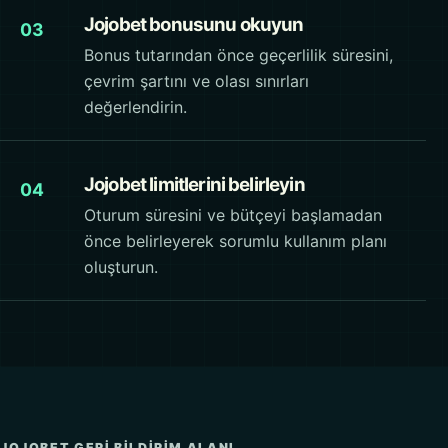
Jojobet bonusunu okuyun
03
Bonus tutarından önce geçerlilik süresini,
çevrim şartını ve olası sınırları
değerlendirin.
Jojobet limitlerini belirleyin
04
Oturum süresini ve bütçeyi başlamadan
önce belirleyerek sorumlu kullanım planı
oluşturun.
JOJOBET GERI BILDIRIM ALANI